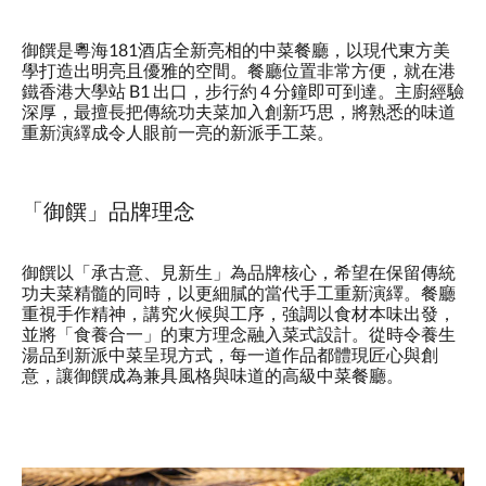
御饌是粵海181酒店全新亮相的中菜餐廳，以現代東方美
學打造出明亮且優雅的空間。餐廳位置非常方便，就在港
鐵香港大學站 B1 出口，步行約 4 分鐘即可到達。主廚經驗
深厚，最擅長把傳統功夫菜加入創新巧思，將熟悉的味道
重新演繹成令人眼前一亮的新派手工菜。
「御饌」品牌理念
御饌以「承古意、見新生」為品牌核心，希望在保留傳統
功夫菜精髓的同時，以更細膩的當代手工重新演繹。餐廳
重視手作精神，講究火候與工序，強調以食材本味出發，
並將「食養合一」的東方理念融入菜式設計。從時令養生
湯品到新派中菜呈現方式，每一道作品都體現匠心與創
意，讓御饌成為兼具風格與味道的高級中菜餐廳。