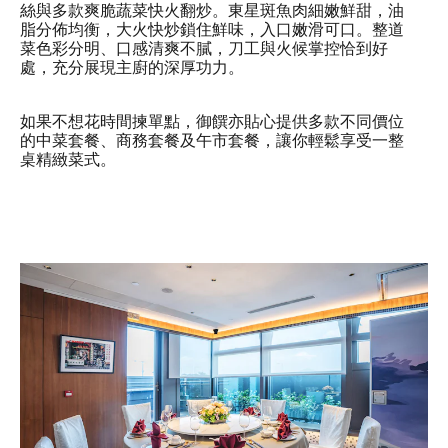
絲與多款爽脆蔬菜快火翻炒。東星斑魚肉細嫩鮮甜，油
脂分佈均衡，大火快炒鎖住鮮味，入口嫩滑可口。整道
菜色彩分明、口感清爽不膩，刀工與火候掌控恰到好
處，充分展現主廚的深厚功力。
如果不想花時間揀單點，御饌亦貼心提供多款不同價位
的中菜套餐、商務套餐及午市套餐，讓你輕鬆享受一整
桌精緻菜式。