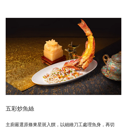
五彩炒魚絲
主廚嚴選原條東星斑入饌，以細緻刀工處理魚身，再切