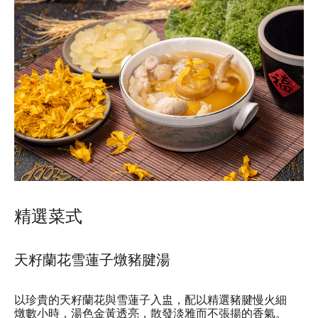
精選菜式
天籽蘭花雪蓮子燉豬腱湯
以珍貴的天籽蘭花與雪蓮子入盅，配以精選豬腱慢火細
燉數小時，湯色金黃透亮，散發淡雅而不張揚的香氣。