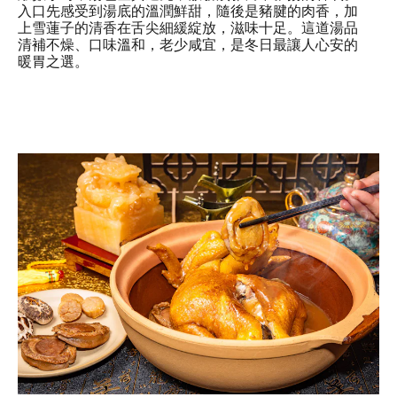
入口先感受到湯底的溫潤鮮甜，隨後是豬腱的肉香，加
上雪蓮子的清香在舌尖細緩綻放，滋味十足。這道湯品
清補不燥、口味溫和，老少咸宜，是冬日最讓人心安的
暖胃之選。