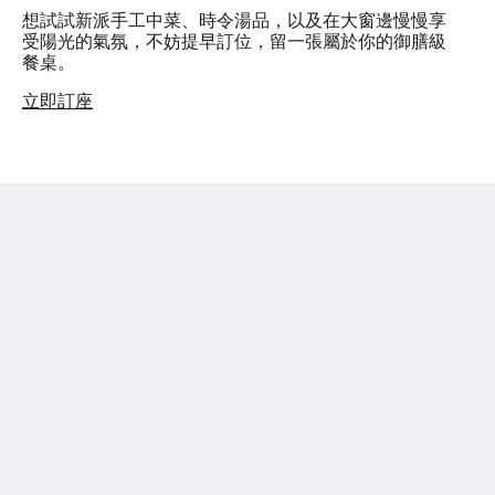
想試試新派手工中菜、時令湯品，以及在大窗邊慢慢享
受陽光的氣氛，不妨提早訂位，留一張屬於你的御膳級
餐桌。
立即訂座
粵海181酒店
香港干諾道西181號
Hong Kong
(852) 3181 1688
enquiries@oasisaurum181.com.hk
社群媒體