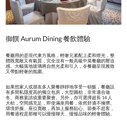
御饌 Aurum Dining 餐飲體驗
餐廳用的是現代東方風格，輕奢元素配上柔和燈光，整
體既寬敞又有氣質，完全沒有一般高級中菜餐廳的壓迫
感。大幅落地玻璃將自然光柔和引入，令餐廳呈現雅致
又帶點輕奢的氛圍。
如果想家人或朋友多人聚餐靜靜地享受一頓飯，餐廳設
有多間私隱度高的獨立包房，大型圓枱，非常適合做
冬、商務宴請或重要聚會。另外，亦可選擇超長 14 人
大枱，空間感充足，即使滿座用餐，依然舒適不擁擠。
環境舒服、座位寬敞，再加上服務貼心、節奏不趕客，
用餐過程是那種可以慢慢聊天、慢慢品味的輕奢體驗。