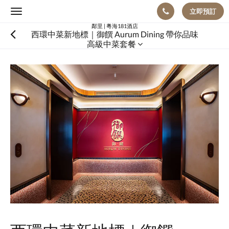
立即預訂
Toggle
navigation
鄰里 | 粵海181酒店
西環中菜新地標｜御饌 Aurum Dining 帶你品味
高級中菜套餐