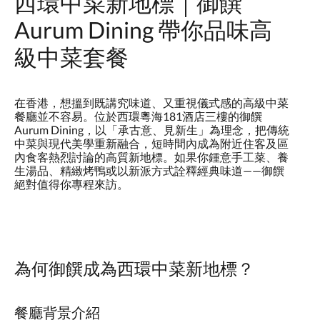
西環中菜新地標｜御饌
Aurum Dining 帶你品味高
級中菜套餐
在香港，想搵到既講究味道、又重視儀式感的高級中菜
餐廳並不容易。位於西環粵海181酒店三樓的御饌
Aurum Dining，以「承古意、見新生」為理念，把傳統
中菜與現代美學重新融合，短時間內成為附近住客及區
內食客熱烈討論的高質新地標。如果你鍾意手工菜、養
生湯品、精緻烤鴨或以新派方式詮釋經典味道——御饌
絕對值得你專程來訪。
為何御饌成為西環中菜新地標？
餐廳背景介紹