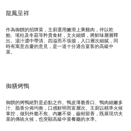
龍鳳呈祥
作為御饌的招牌菜，主廚選用嫩滑上乘雞肉，伴以乾
鮑、瑤柱及冬菇等矜貴食材，文火細煨，將鮮味層層釋
出。湯汁濃中帶清、四溢而不張揚，入口層次細膩，同
時有寓意吉慶的意見，是一道十分適合宴客的高級中
菜。
御膳烤鴨
御饌的烤鴨絕對是必點之作。鴨皮薄脆香口、鴨肉細嫩多
汁、脂香分佈均衡，口感鮮明而富層次。主廚以精準火候
掌控，做到外脆不焦、內嫩不柴，齒頰留香，既展現功夫
菜的傳統火候，也突顯高級中菜餐廳的水準。