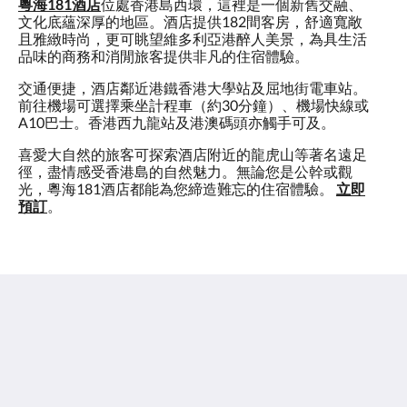
粵海181酒店
位處香港島西環，這裡是一個新舊交融、
文化底蘊深厚的地區。酒店提供182間客房，舒適寬敞
且雅緻時尚，更可眺望維多利亞港醉人美景，為具生活
品味的商務和消閒旅客提供非凡的住宿體驗。
交通便捷，酒店鄰近港鐵香港大學站及屈地街電車站。
前往機場可選擇乘坐計程車（約30分鐘）、機場快線或
A10巴士。香港西九龍站及港澳碼頭亦觸手可及。
喜愛大自然的旅客可探索酒店附近的龍虎山等著名遠足
徑，盡情感受香港島的自然魅力。無論您是公幹或觀
光，粵海181酒店都能為您締造難忘的住宿體驗。
立即
預訂
。
粵海181酒店
香港干諾道西181號
Hong Kong