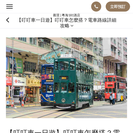
立即預訂
Toggle
navigation
鄰里 | 粵海181酒店
【叮叮車一日遊】叮叮車怎麼搭？電車路線詳細
攻略
【叮叮車一日遊】叮叮車怎麼搭？電