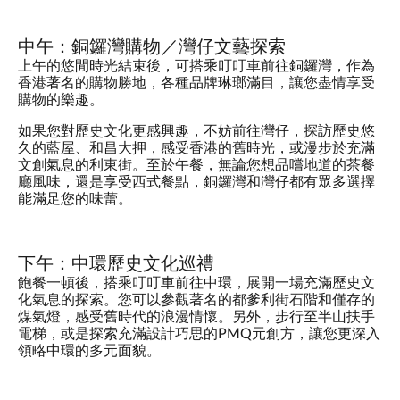
中午：銅鑼灣購物／灣仔文藝探索
上午的悠閒時光結束後，可搭乘叮叮車前往銅鑼灣，作為
香港著名的購物勝地，各種品牌琳瑯滿目，讓您盡情享受
購物的樂趣。
如果您對歷史文化更感興趣，不妨前往灣仔，探訪歷史悠
久的藍屋、和昌大押，感受香港的舊時光，或漫步於充滿
文創氣息的利東街。至於午餐，無論您想品嚐地道的茶餐
廳風味，還是享受西式餐點，銅鑼灣和灣仔都有眾多選擇
能滿足您的味蕾。
下午：中環歷史文化巡禮
飽餐一頓後，搭乘叮叮車前往中環，展開一場充滿歷史文
化氣息的探索。您可以參觀著名的都爹利街石階和僅存的
煤氣燈，感受舊時代的浪漫情懷。另外，步行至半山扶手
電梯，或是探索充滿設計巧思的PMQ元創方，讓您更深入
領略中環的多元面貌。