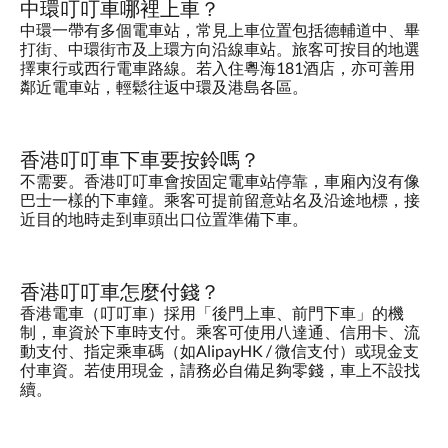
中環叮叮車哪裡上車？
中環一帶有多個電車站，常見上車位置包括德輔道中、畢
打街、中環街市及上環方向沿線車站。旅客可按目的地選
擇東行或西行電車路線。若入住粵海181酒店，亦可善用
鄰近電車站，輕鬆往返中環及港島各區。
香港叮叮車下車要按鈴嗎？
不需要。香港叮叮車會按固定電車站停靠，車廂內沒有像
巴士一樣的下車鐘。乘客可提前留意站名及沿途地標，接
近目的地時走到車頭出口位置準備下車。
香港叮叮車怎麼付錢？
香港電車（叮叮車）採用「後門上車、前門下車」的機
制，車資於下車時支付。乘客可使用八達通、信用卡、流
動支付、指定乘車碼（如AlipayHK / 微信支付）或現金支
付車資。若使用現金，請務必自備足夠零錢，車上不設找
續。