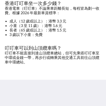
香港叮叮車坐一次多少錢？
香港電車（叮叮車）不論乘車距離長短，每程皆為劃一收
費。根據 2026 年最新車資標準：
成人（12 歲或以上）：港幣 3.3 元
小童（3 至 11 歲）：港幣 1.6 元
長者（65 歲或以上）：港幣 1.5 元
3 歲以下小童：免費
叮叮車可以到山頂纜車嗎？
叮叮車不能直接到達山頂纜車總站，但可先乘搭叮叮車至
中環或金鐘一帶，再步行或轉乘其他交通工具前往山頂纜
車中環總站。
粵海181酒店
香港干諾道西181號