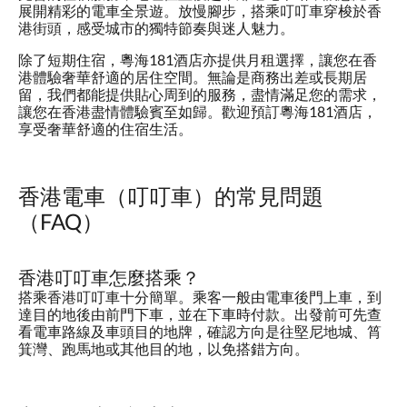
展開精彩的電車全景遊。放慢腳步，搭乘叮叮車穿梭於香
港街頭，感受城市的獨特節奏與迷人魅力。
除了短期住宿，粵海181酒店亦提供月租選擇，讓您在香
港體驗奢華舒適的居住空間。無論是商務出差或長期居
留，我們都能提供貼心周到的服務，盡情滿足您的需求，
讓您在香港盡情體驗賓至如歸。歡迎預訂粵海181酒店，
享受奢華舒適的住宿生活。
香港電車（叮叮車）的常見問題
（FAQ）
香港叮叮車怎麼搭乘？
搭乘香港叮叮車十分簡單。乘客一般由電車後門上車，到
達目的地後由前門下車，並在下車時付款。出發前可先查
看電車路線及車頭目的地牌，確認方向是往堅尼地城、筲
箕灣、跑馬地或其他目的地，以免搭錯方向。