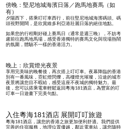
傍晚：堅尼地城海濱日落／跑馬地賽馬（如
有）
夕陽西下，搭乘叮叮車西行，前往堅尼地城海濱碼頭。碼
頭視野開闊，是欣賞維多利亞港壯麗日落的絕佳地點。
如果您的行程剛好碰上賽馬日（通常是週三晚），不妨考
慮前往跑馬地馬場，感受香港獨特的賽馬文化與現場熱鬧
的氛圍，體驗不一樣的香港活力。
晚上：欣賞燈光夜景
享用完美味的晚餐後，再次搭上叮叮車。夜幕降臨的香港
別有一番風味，霓虹燈閃爍，高樓燈光璀璨，沿途的城市
夜景將讓您目不暇給，感受這座不夜城的獨特魅力。最
後，您可以搭乘電車輕鬆返回粵海181酒店，為豐富的叮
叮車一日遊畫下完美句點。
入住粵海181酒店 展開叮叮旅遊
粵海181酒店，讓您的香港之旅更加便利舒適。我們提供
完善的住宿服務，地理位置優越，鄰近電車站，讓您隨時