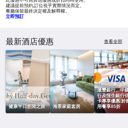
建議提前預約,訂位視乎實際情況而定。
餐廳保留最終決定權及解釋權。
立即預訂
最新酒店優惠
查看全部
滙豐銀行、中
行及恆生銀行
卡專享優惠:於
健康半日悠閒之旅
海景家庭套房
用餐享85折