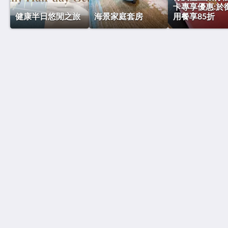
卡專享優惠:於
健康半日悠閒之旅
海景家庭套房
用餐享85折
粵海181酒店
香港干諾道西181號
Hong Kong
(852) 3181 1688
enquiries@oasisaurum181.com.hk
社群媒體
更多