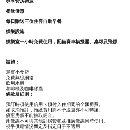
尊享套房禮遇
點
擊
餐飲優惠
「下
一
每日贈送三位住客自助早餐
個」
和
娛樂設施
「上
一
娛樂室一小時免費使用，配備賽車模擬器、桌球及飛鏢
個」
按
鈕，
設施：
即
可
迎賓小食籃
查
免費無線網絡
看
飲用水機
影
咖啡機及咖啡膠囊
像。
條款及細則：
預訂時須使用信用卡預付入住期間的全額房費。
如取消預訂，預繳費用將不予退還亦不可轉讓。
優惠房價不能抽取佣金。
此優惠不可與其他訂房套餐及推廣優惠同時使用。
視乎供應情況而定及指定日子不適用