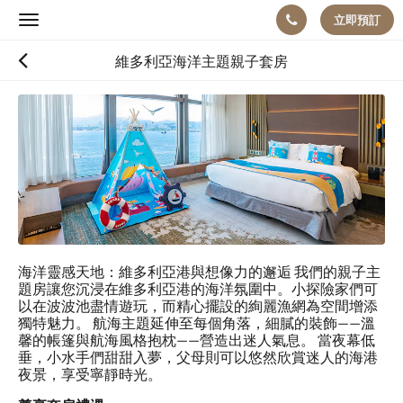
立即預訂
Toggle
navigation
維多利亞海洋主題親子套房
以
下
是
浮
動
切
換
檢
視。
請
海洋靈感天地：維多利亞港與想像力的邂逅 我們的親子主
向
題房讓您沉浸在維多利亞港的海洋氛圍中。小探險家們可
左
以在波波池盡情遊玩，而精心擺設的絢麗漁網為空間增添
或
獨特魅力。 航海主題延伸至每個角落，細膩的裝飾——溫
向
馨的帳篷與航海風格抱枕——營造出迷人氣息。 當夜幕低
右
垂，小水手們甜甜入夢，父母則可以悠然欣賞迷人的海港
滑
夜景，享受寧靜時光。
動，
或